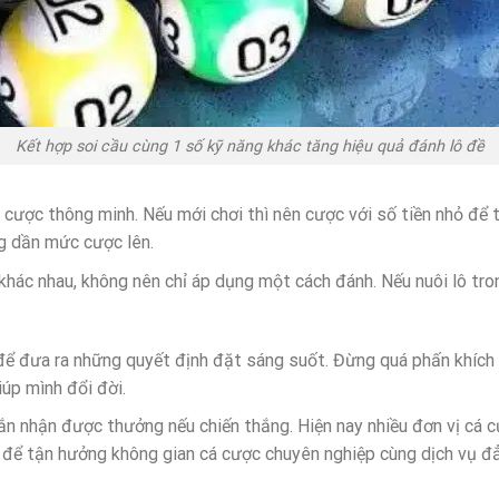
Kết hợp soi cầu cùng 1 số kỹ năng khác tăng hiệu quả đánh lô đề
ược thông minh. Nếu mới chơi thì nên cược với số tiền nhỏ để tíc
ng dần mức cược lên.
khác nhau, không nên chỉ áp dụng một cách đánh. Nếu nuôi lô tro
để đưa ra những quyết định đặt sáng suốt. Đừng quá phấn khích k
úp mình đổi đời.
hắn nhận được thưởng nếu chiến thắng. Hiện nay nhiều đơn vị cá c
 để tận hưởng không gian cá cược chuyên nghiệp cùng dịch vụ đẳn