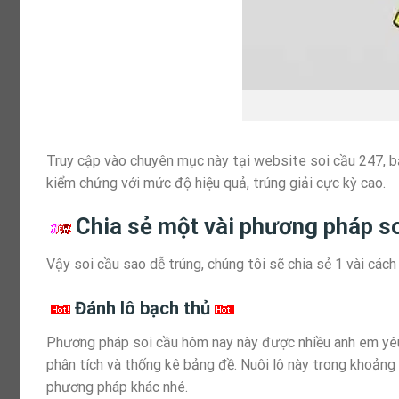
Truy cập vào chuyên mục này tại website soi cầu 247, 
kiểm chứng với mức độ hiệu quả, trúng giải cực kỳ cao.
Chia sẻ một vài phương pháp so
Vậy soi cầu sao dễ trúng, chúng tôi sẽ chia sẻ 1 vài 
Đánh lô bạch thủ
Phương pháp soi cầu hôm nay này được nhiều anh em yêu 
phân tích và thống kê bảng đề. Nuôi lô này trong khoảng
phương pháp
khác nhé.