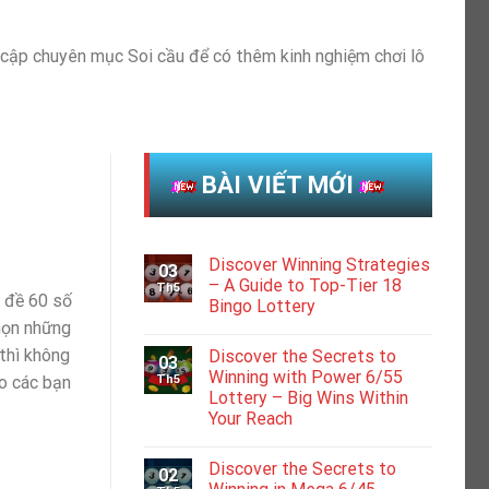
 cập chuyên mục Soi cầu để có thêm kinh nghiệm chơi lô
BÀI VIẾT MỚI
Discover Winning Strategies
03
– A Guide to Top-Tier 18
Th5
 đề 60 số
Bingo Lottery
họn những
thì không
Discover the Secrets to
03
Winning with Power 6/55
Th5
ho các bạn
Lottery – Big Wins Within
Your Reach
Discover the Secrets to
02