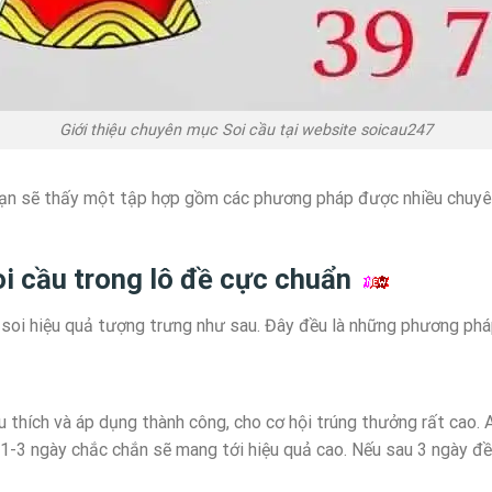
Giới thiệu chuyên mục Soi cầu tại website soicau247
bạn sẽ thấy một tập hợp gồm các phương pháp được nhiều chuyê
i cầu trong lô đề cực chuẩn
cách soi hiệu quả tượng trưng như sau. Đây đều là những phương ph
thích và áp dụng thành công, cho cơ hội trúng thưởng rất cao.
 1-3 ngày chắc chắn sẽ mang tới hiệu quả cao. Nếu sau 3 ngày đề