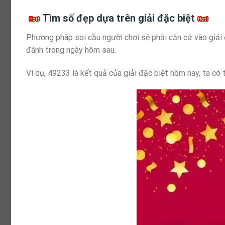
Tìm số đẹp dựa trên giải đặc biệt
Phương pháp soi cầu
người chơi sẽ phải căn cứ vào giải
đánh trong ngày hôm sau.
Ví dụ, 49233 là kết quả của giải đặc biệt hôm nay, ta 