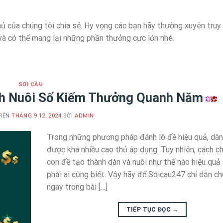
ủ của chúng tôi chia sẻ. Hy vọng các bạn hãy thường xuyên truy
à có thể mang lại những phần thưởng cực lớn nhé.
SOI CẦU
ch Nuôi Số Kiếm Thưởng Quanh Năm
TRÊN
THÁNG 9 12, 2024
BỞI
ADMIN
Trong những phương pháp đánh lô đề hiệu quả, dàn
được khá nhiều cao thủ áp dụng. Tuy nhiên, cách c
con đề tạo thành dàn và nuôi như thế nào hiệu quả 
phải ai cũng biết. Vậy hãy để Soicau247 chỉ dẫn c
ngay trong bài […]
TIẾP TỤC ĐỌC
→