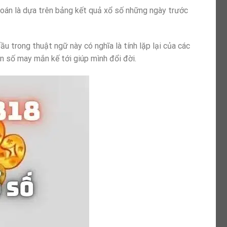
oán là dựa trên bảng kết quả xổ số những ngày trước
ầu trong thuật ngữ này có nghĩa là tính lặp lại của các
n số may mắn kế tới giúp mình đổi đời.