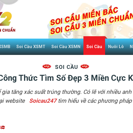
 XSMB
Soi Cầu XSMT
Soi Cầu XSMN
Soi Cầu
Nuôi Lô
N
SOI CẦU
 Công Thức Tìm Số Đẹp 3 Miền Cực K
 gia tăng xác suất trúng thường. Có lẽ với nhiều anh
ại website
Soicau247
tìm hiểu về các phương pháp 