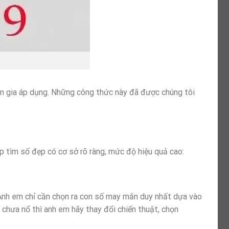
n gia áp dụng. Những công thức này đã được chúng tôi
áp tìm số đẹp có cơ sở rõ ràng, mức độ hiệu quả cao:
 Anh em chỉ cần chọn ra con số may mắn duy nhất dựa vào
 chưa nổ thì anh em hãy thay đổi chiến thuật, chọn