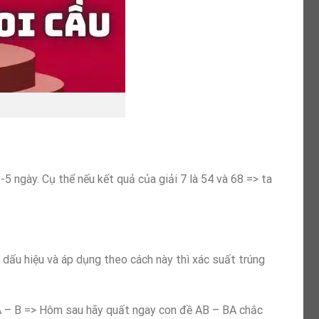
5 ngày. Cụ thể nếu kết quả của giải 7 là 54 và 68 => ta
 dấu hiệu và áp dụng theo cách này thì xác suất trúng
BBA – B => Hôm sau hãy quất ngay con đề AB – BA chắc