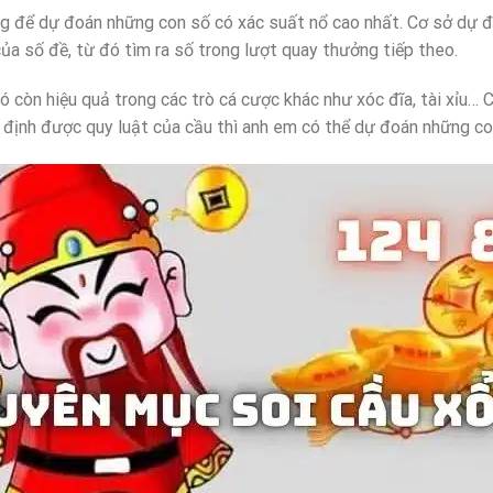
ng để dự đoán những con số có xác suất nổ cao nhất. Cơ sở dự đ
của số đề, từ đó tìm ra số trong lượt quay thưởng tiếp theo.
 còn hiệu quả trong các trò cá cược khác như xóc đĩa, tài xỉu… C
 định được quy luật của cầu thì anh em có thể dự đoán những co