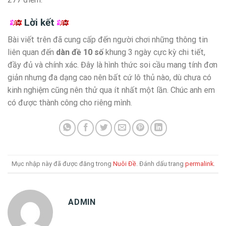
Lời kết
Bài viết trên đã cung cấp đến người chơi những thông tin
liên quan đến
dàn đề 10 số
khung 3 ngày cực kỳ chi tiết,
đầy đủ và chính xác. Đây là hình thức soi cầu mang tính đơn
giản nhưng đa dạng cao nên bất cứ lô thủ nào, dù chưa có
kinh nghiệm cũng nên thử qua ít nhất một lần. Chúc anh em
có được thành công cho riêng mình.
Mục nhập này đã được đăng trong
Nuôi Đề
. Đánh dấu trang
permalink
.
ADMIN