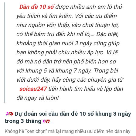
Dàn đề 10 số
được nhiều anh em lô thủ
yêu thích và tìm kiếm. Với các ưu điểm
như nguồn vốn thấp, vào chơi thuận lợi,
có thể bám trụ đến khi nổ lô,… Đặc biệt,
khoảng thời gian nuôi 3 ngày cũng giúp
bạn không phải chịu nhiều áp lực. Vì lẽ
đó mà nó dần trở nên phổ biến hơn so
với khung 5 và khung 7 ngày. Trong bài
viết dưới đây, hãy cùng các chuyên gia từ
soicau247
tiến hành tìm hiểu và lập dàn
đề ngay và luôn!
Dự đoán soi cầu dàn đề 10 số khung 3 ngày
trong 3 tháng
Không hề “kén chọn” mà lại mang nhiều ưu điểm nên dàn này