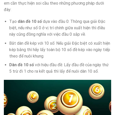
em cần thực hiện soi cầu theo những phương pháp dưới
đây:
Tạo
dàn đề 10 số
dựa vào đầu 0: Thông qua giải Đặc
biệt, nếu như số 0 ở vị trí chính giữa xuất hiện thì điều
này cũng đồng nghĩa với việc đầu 0 sắp về.
Bắt dàn đề kép với 10 số: Nếu giải Đặc biệt có xuất hiện
kép bằng thì hãy lấy toàn bộ 10 số đề kép vào ngày tiếp
theo để nuôi khung.
Dàn đề 10 số
với hiệu đầu đề: Lấy đầu đề của ngày thứ
5 trừ đi 1 cho ra kết quả thì lấy để nuôi dàn 10 số.