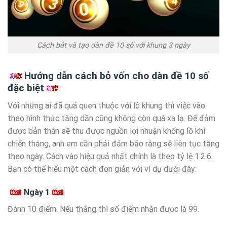
Cách bắt và tạo dàn đề 10 số với khung 3 ngày
Hướng dẫn cách bỏ vốn cho dàn đề 10 số
đặc biệt
Với những ai đã quá quen thuộc với lô khung thì việc vào
theo hình thức tăng dần cũng không còn quá xa lạ. Để đảm
được bản thân sẽ thu được nguồn lợi nhuận khổng lồ khi
chiến thắng, anh em cần phải đảm bảo rằng sẽ liên tục tăng
theo ngày. Cách vào hiệu quả nhất chính là theo tỷ lệ 1:2:6.
Bạn có thể hiểu một cách đơn giản với ví dụ dưới đây:
Ngày 1
Đánh 10 điểm. Nếu thắng thì số điểm nhận được là 99.