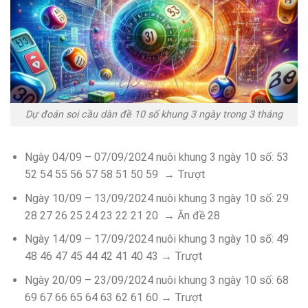
Dự đoán soi cầu dàn đề 10 số khung 3 ngày trong 3 tháng
Ngày 04/09 – 07/09/2024 nuôi khung 3 ngày 10 số: 53
52 54 55 56 57 58 51 50 59 → Trượt
Ngày 10/09 – 13/09/2024 nuôi khung 3 ngày 10 số: 29
28 27 26 25 24 23 22 21 20 → Ăn đề 28
Ngày 14/09 – 17/09/2024 nuôi khung 3 ngày 10 số: 49
48 46 47 45 44 42 41 40 43 → Trượt
Ngày 20/09 – 23/09/2024 nuôi khung 3 ngày 10 số: 68
69 67 66 65 64 63 62 61 60 → Trượt