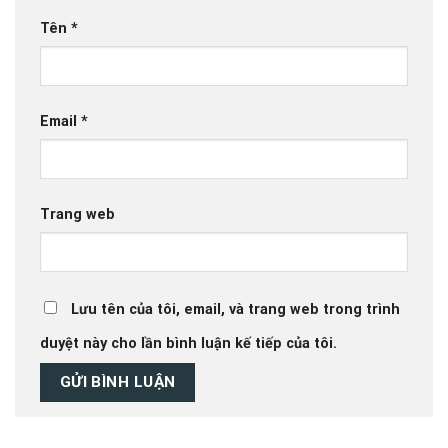
Tên
*
Email
*
Trang web
Lưu tên của tôi, email, và trang web trong trình
duyệt này cho lần bình luận kế tiếp của tôi.