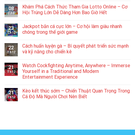
Khám Phá Cách Thức Tham Gia Lotto Online – Cơ
08
Hội Trúng Lớn Dễ Dàng Hơn Bao Giờ Hết
Th4
Jackpot bắn cá cực lớn – Cơ hội làm giàu nhanh
23
chóng trong thế giới game
Th12
Cách huấn luyện gà – Bí quyết phát triển sức mạnh
22
và kỹ năng cho chiến kê
Th12
Watch Cockfighting Anytime, Anywhere – Immerse
21
Yourself in a Traditional and Modern
Th12
Entertainment Experience
Kèo kết thúc sớm – Chiến Thuật Quan Trọng Trong
21
Cá Độ Mà Người Chơi Nên Biết
Th12