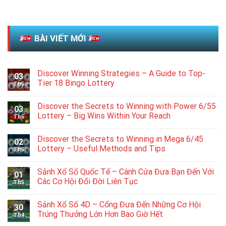
BÀI VIẾT MỚI
Discover Winning Strategies – A Guide to Top-
03
Tier 18 Bingo Lottery
Th5
Discover the Secrets to Winning with Power 6/55
03
Lottery – Big Wins Within Your Reach
Th5
Discover the Secrets to Winning in Mega 6/45
02
Lottery – Useful Methods and Tips
Th5
Sảnh Xổ Số Quốc Tế – Cánh Cửa Đưa Bạn Đến Với
01
Các Cơ Hội Đổi Đời Liên Tục
Th5
Sảnh Xổ Số 4D – Cổng Đưa Đến Những Cơ Hội
30
Trúng Thưởng Lớn Hơn Bao Giờ Hết
Th4