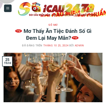
Chuyển
đến
nội
dung
SỔ MƠ
Mơ Thấy Ăn Tiệc Đánh Số Gì
Đem Lại May Mắn?
ĐÃ ĐĂNG TRÊN
THÁNG 10 25, 2024
BỞI
ADMIN
25
Th10