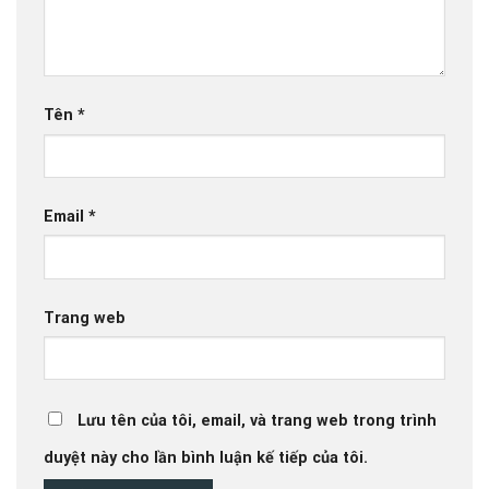
Tên
*
Email
*
Trang web
Lưu tên của tôi, email, và trang web trong trình
duyệt này cho lần bình luận kế tiếp của tôi.