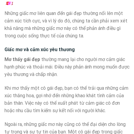
Những giấc mơ liên quan đến gái đẹp thường nổi lên một
cảm xúc tích cực, và vì lý do đó, chúng ta cần phải xem xét
khả năng mà những giấc mơ này có thể phản ánh điều gì
trong cuộc sống thực tế của chúng ta.
Giấc mơ và cảm xúc yêu thương
Mơ thấy gái đẹp
thường mang lại cho người mơ cảm giác
hạnh phúc và thoải mái. Điều này phản ánh mong muốn được
yêu thương và chấp nhận.
Khi mơ thấy một cô gái đẹp, bạn có thể trải qua những cảm
xúc thăng hoa, gợi nhớ đến những khao khát tình cảm của
bản thân. Việc này có thể xuất phát từ cảm giác cô đơn
hoặc nhu cầu tìm kiếm sự kết nối với người khác.
Ngoài ra, những giấc mơ này cũng có thể đại diện cho lòng
tự trọng và sự tự tin của bạn. Một cô gái đẹp trong giấc