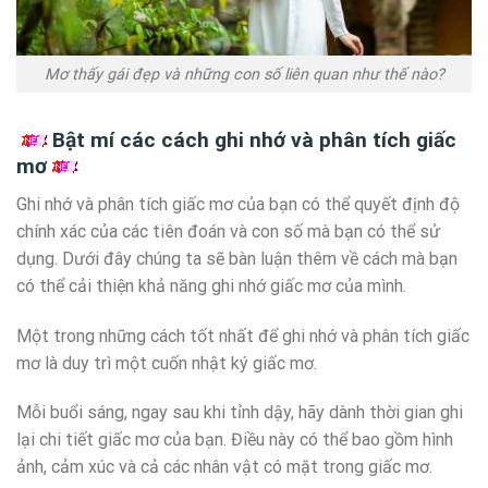
Mơ thấy gái đẹp và những con số liên quan như thế nào?
Bật mí các cách ghi nhớ và phân tích giấc
mơ
Ghi nhớ và phân tích giấc mơ của bạn có thể quyết định độ
chính xác của các tiên đoán và con số mà bạn có thể sử
dụng. Dưới đây chúng ta sẽ bàn luận thêm về cách mà bạn
có thể cải thiện khả năng ghi nhớ giấc mơ của mình.
Một trong những cách tốt nhất để ghi nhớ và phân tích giấc
mơ là duy trì một cuốn nhật ký giấc mơ.
Mỗi buổi sáng, ngay sau khi tỉnh dậy, hãy dành thời gian ghi
lại chi tiết giấc mơ của bạn. Điều này có thể bao gồm hình
ảnh, cảm xúc và cả các nhân vật có mặt trong giấc mơ.