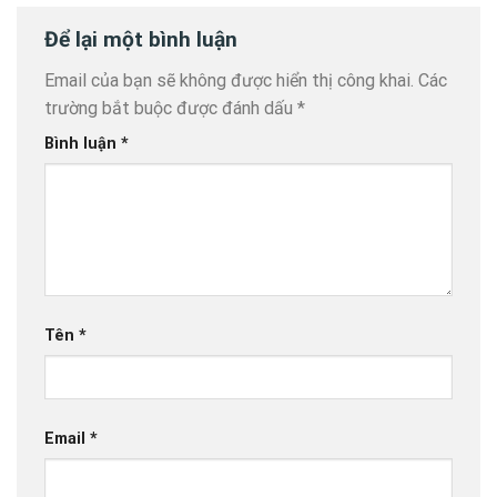
Để lại một bình luận
Email của bạn sẽ không được hiển thị công khai.
Các
trường bắt buộc được đánh dấu
*
Bình luận
*
Tên
*
Email
*