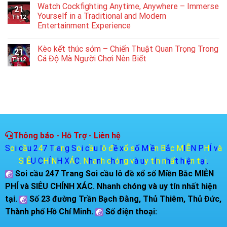
Watch Cockfighting Anytime, Anywhere – Immerse
21
Yourself in a Traditional and Modern
Th12
Entertainment Experience
Kèo kết thúc sớm – Chiến Thuật Quan Trọng Trong
21
Cá Độ Mà Người Chơi Nên Biết
Th12
Thông báo - Hỗ Trợ - Liên hệ
S
o
i
c
ầ
u
2
4
7
T
r
a
n
g
S
o
i
c
ầ
u
l
ô
đ
ề
x
ổ
s
ố
M
i
ề
n
B
ắ
c
M
I
Ễ
N
P
H
Í
v
à
S
I
Ê
U
C
H
Í
N
H
X
Á
C
.
N
h
a
n
h
c
h
ó
n
g
v
à
u
y
t
í
n
n
h
ấ
t
h
i
ệ
n
t
ạ
i
.
Soi cầu 247 Trang Soi cầu lô đề xổ số Miền Bắc MIỄN
PHÍ và SIÊU CHÍNH XÁC. Nhanh chóng và uy tín nhất hiện
tại.
Số 23 đường Trần Bạch Đằng, Thủ Thiêm, Thủ Đức,
Thành phố Hồ Chí Minh.
Số điện thoại: