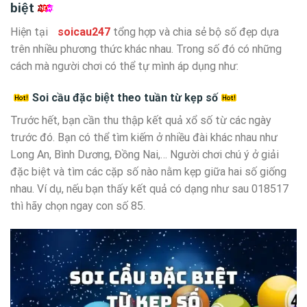
biệt
Hiện tại
soicau247
tổng hợp và chia sẻ bộ số đẹp dựa
trên nhiều phương thức khác nhau. Trong số đó có những
cách mà người chơi có thể tự mình áp dụng như:
Soi cầu đặc biệt theo tuần từ kẹp số
Trước hết, bạn cần thu thập kết quả xổ số từ các ngày
trước đó. Bạn có thể tìm kiếm ở nhiều đài khác nhau như
Long An, Bình Dương, Đồng Nai,… Người chơi chú ý ở giải
đặc biệt và tìm các cặp số nào nằm kẹp giữa hai số giống
nhau. Ví dụ, nếu bạn thấy kết quả có dạng như sau 018517
thì hãy chọn ngay con số 85.