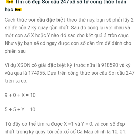
Tìm số đẹp Soi cầu 247 xổ số từ công thức toán
học
Cách thức
soi cầu đặc biệt
theo thứ này, bạn sẽ phải lấy 2
số đề của 2 kỳ quay gần nhất. Sau đó cộng lại với nhau và
một con số X hoặc Y nào đó sao cho kết quả ả tròn chục.
Như vậy bạn sẽ có ngay được con số cần tìm để đánh cho
phiên sau.
Ví dụ XSDN có giải đặc biệt kỳ trước nữa là 918590 và kỳ
vừa qua là 174955. Dựa trên công thức soi cầu Soi cầu 247
trên ta có:
9 + 0 + X = 10
5 + 5 + Y = 10
Từ đây có thể tìm ra được X =1 và Y = 0. và con số đẹp
nhất trong kỳ quay tới của xổ số Cà Mau chính là 10, 01.