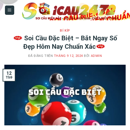
Chuyển
đến
nội
dung
BÍ KÍP
Soi Cầu Đặc Biệt – Bắt Ngay Số
Đẹp Hôm Nay Chuẩn Xác
ĐÃ ĐĂNG TRÊN
THÁNG 9 12, 2024
BỞI
ADMIN
12
Th9