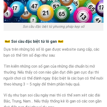
Soi cầu đặc biệt từ phương pháp kẹp số
Soi cầu đặc biệt từ lô gan
Dựa trên những bộ số lô gan được website cung cấp, các
bạn có thể tìm số đẹp như sau:
Tìm kiếm những con số gan của những đài chuẩn bị mở
thưởng. Nếu thấy có con nào gần đạt đến gan cực đại thì
người chơi có thể đánh ngay. Đặc biệt là các bạn có thể nuôi
theo khung 3 – 5 ngày để thêm phần hiệu quả.
Ví dụ như bạn soi cầu ngày mai thì có thể xem xét các đài
Bắc, Trung, Nam… Nếu thấy thống kê lô gan có các con gần