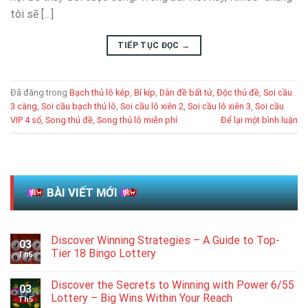
tôi sẽ […]
TIẾP TỤC ĐỌC
→
Đã đăng trong
Bạch thủ lô kép
,
Bí kíp
,
Dàn đề bất tử
,
Độc thủ đề
,
Soi cầu
3 càng
,
Soi cầu bạch thủ lô
,
Soi cầu lô xiên 2
,
Soi cầu lô xiên 3
,
Soi cầu
VIP 4 số
,
Song thủ đề
,
Song thủ lô miễn phí
Để lại một bình luận
BÀI VIẾT MỚI
Discover Winning Strategies – A Guide to Top-
03
Tier 18 Bingo Lottery
Th5
Discover the Secrets to Winning with Power 6/55
03
Lottery – Big Wins Within Your Reach
Th5