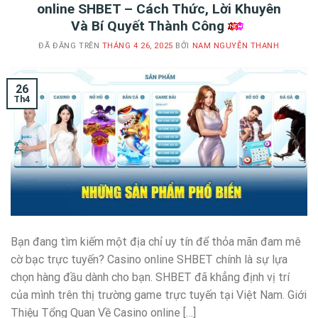
online SHBET – Cách Thức, Lời Khuyên
Và Bí Quyết Thành Công
ĐÃ ĐĂNG TRÊN
THÁNG 4 26, 2025
BỞI
NAM NGUYỄN THANH
26
Th4
Bạn đang tìm kiếm một địa chỉ uy tín để thỏa mãn đam mê
cờ bạc trực tuyến? Casino online SHBET chính là sự lựa
chọn hàng đầu dành cho bạn. SHBET đã khẳng định vị trí
của mình trên thị trường game trực tuyến tại Việt Nam. Giới
Thiệu Tổng Quan Về Casino online […]