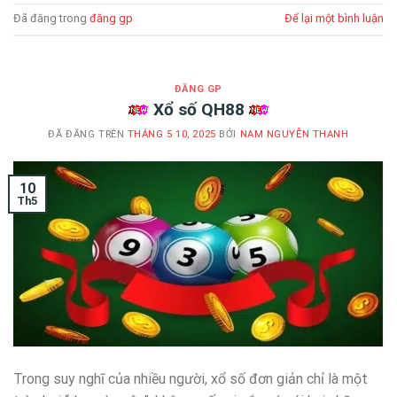
Đã đăng trong
đăng gp
Để lại một bình luận
ĐĂNG GP
Xổ số QH88
ĐÃ ĐĂNG TRÊN
THÁNG 5 10, 2025
BỞI
NAM NGUYỄN THANH
10
Th5
Trong suy nghĩ của nhiều người, xổ số đơn giản chỉ là một