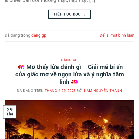
là phiên bản đổi thưởng thật, nạp thật […]
TIẾP TỤC ĐỌC
→
Đã đăng trong
đăng gp
Để lại một bình luận
ĐĂNG GP
Mơ thấy lửa đánh gì – Giải mã bí ẩn
của giấc mơ về ngọn lửa và ý nghĩa tâm
linh
ĐÃ ĐĂNG TRÊN
THÁNG 4 29, 2025
BỞI
NAM NGUYỄN THANH
29
Th4