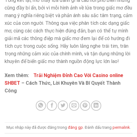
Tổng kết lại, mơ thấy lửa đánh gì là câu hỏi phổ biến nhưng
cũng đầy bí ẩn, bởi vì mỗi hình ảnh về lửa trong giấc mơ đều
mang ý nghĩa riêng biệt và phản ánh sâu sắc tâm trạng, cảm
xúc của con người. Thông qua việc phân tích các dạng giấc
mơ, cùng các cách thực hiện đúng đắn, bạn có thể tự mình
giải mã các thông điệp mà giấc mơ đem lại để có hướng đi
tích cực trong cuộc sống. Hãy luôn lắng nghe trái tim, trân
trọng những cảm xúc của chính mình, và tận dụng những lời
khuyên để biến giấc mơ thành nguồn động lực lớn lao!
Xem thêm:
Trải Nghiệm Đỉnh Cao Với Casino online
SHBET
– Cách Thức, Lời Khuyên Và Bí Quyết Thành
Công
Mục nhập này đã được đăng trong
đăng gp
. Đánh dấu trang
permalink
.