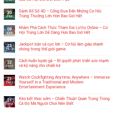
Sảnh Xổ Số 4D – Cổng Đưa Đến Những Cơ Hội
30
Trúng Thưởng Lớn Hơn Bao Giờ Hết
Th4
Khám Phá Cách Thức Tham Gia Lotto Online – Cơ
08
Hội Trúng Lớn Dễ Dàng Hơn Bao Giờ Hết
Th4
Jackpot bắn cá cực lớn – Cơ hội làm giàu nhanh
23
chóng trong thế giới game
Th12
Cách huấn luyện gà – Bí quyết phát triển sức mạnh
22
và kỹ năng cho chiến kê
Th12
Watch Cockfighting Anytime, Anywhere – Immerse
21
Yourself in a Traditional and Modern
Th12
Entertainment Experience
Kèo kết thúc sớm – Chiến Thuật Quan Trọng Trong
21
Cá Độ Mà Người Chơi Nên Biết
Th12