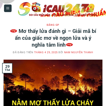
Chuyển
đến
nội
dung
ĐĂNG GP
Mơ thấy lửa đánh gì – Giải mã bí
ẩn của giấc mơ về ngọn lửa và ý
nghĩa tâm linh
ĐÃ ĐĂNG TRÊN
THÁNG 4 29, 2025
BỞI
NAM NGUYỄN THANH
29
Th4