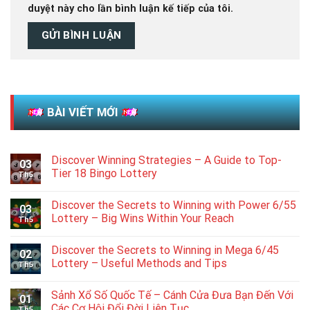
duyệt này cho lần bình luận kế tiếp của tôi.
BÀI VIẾT MỚI
Discover Winning Strategies – A Guide to Top-
03
Tier 18 Bingo Lottery
Th5
Discover the Secrets to Winning with Power 6/55
03
Lottery – Big Wins Within Your Reach
Th5
Discover the Secrets to Winning in Mega 6/45
02
Lottery – Useful Methods and Tips
Th5
Sảnh Xổ Số Quốc Tế – Cánh Cửa Đưa Bạn Đến Với
01
Các Cơ Hội Đổi Đời Liên Tục
Th5