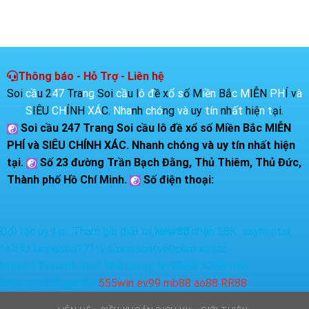
Thông báo - Hỗ Trợ - Liên hệ
S
o
i
c
ầ
u
2
4
7
T
r
a
n
g
S
o
i
c
ầ
u
l
ô
đ
ề
x
ổ
s
ố
M
i
ề
n
B
ắ
c
M
I
Ễ
N
P
H
Í
v
à
S
I
Ê
U
C
H
Í
N
H
X
Á
C
.
N
h
a
n
h
c
h
ó
n
g
v
à
u
y
t
í
n
n
h
ấ
t
h
i
ệ
n
t
ạ
i
.
Soi cầu 247 Trang Soi cầu lô đề xổ số Miền Bắc MIỄN
PHÍ và SIÊU CHÍNH XÁC. Nhanh chóng và uy tín nhất hiện
tại.
Số 23 đường Trần Bạch Đằng, Thủ Thiêm, Thủ Đức,
Thành phố Hồ Chí Minh.
Số điện thoại:
Đối tác uy tín: Tham gia giải trí
New88
nhận 58K
sayhentai
NOHU
luongson171tv
luongsontv60com
xoilac
https://33winth.live/
Nhà cái uy tín
RR88
XX88
rr88
https://c168.guide/
555win
ev99
mb88
ao88
RR88