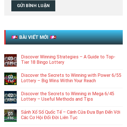
BÀI VIẾT MỚI
Discover Winning Strategies – A Guide to Top-
03
Tier 18 Bingo Lottery
Th5
Discover the Secrets to Winning with Power 6/55
03
Lottery – Big Wins Within Your Reach
Th5
Discover the Secrets to Winning in Mega 6/45
02
Lottery – Useful Methods and Tips
Th5
Sảnh Xổ Số Quốc Tế – Cánh Cửa Đưa Bạn Đến Với
01
Các Cơ Hội Đổi Đời Liên Tục
Th5