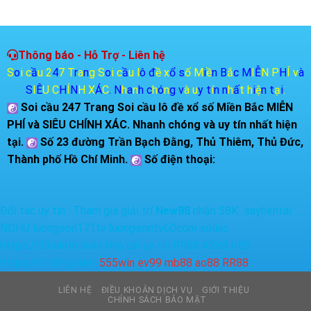
Thông báo - Hỗ Trợ - Liên hệ
S
o
i
c
ầ
u
2
4
7
T
r
a
n
g
S
o
i
c
ầ
u
l
ô
đ
ề
x
ổ
s
ố
M
i
ề
n
B
ắ
c
M
I
Ễ
N
P
H
Í
v
à
S
I
Ê
U
C
H
Í
N
H
X
Á
C
.
N
h
a
n
h
c
h
ó
n
g
v
à
u
y
t
í
n
n
h
ấ
t
h
i
ệ
n
t
ạ
i
.
Soi cầu 247 Trang Soi cầu lô đề xổ số Miền Bắc MIỄN
PHÍ và SIÊU CHÍNH XÁC. Nhanh chóng và uy tín nhất hiện
tại.
Số 23 đường Trần Bạch Đằng, Thủ Thiêm, Thủ Đức,
Thành phố Hồ Chí Minh.
Số điện thoại:
Đối tác uy tín: Tham gia giải trí
New88
nhận 58K
sayhentai
NOHU
luongson171tv
luongsontv60com
xoilac
https://33winth.live/
Nhà cái uy tín
RR88
XX88
rr88
https://c168.guide/
555win
ev99
mb88
ao88
RR88
LIÊN HỆ
ĐIỀU KHOẢN DỊCH VỤ
GIỚI THIỆU
CHÍNH SÁCH BẢO MẬT