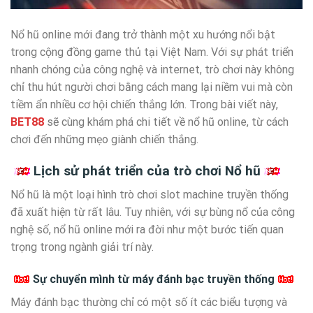
Nổ hũ online mới đang trở thành một xu hướng nổi bật
trong cộng đồng game thủ tại Việt Nam. Với sự phát triển
nhanh chóng của công nghệ và internet, trò chơi này không
chỉ thu hút người chơi bằng cách mang lại niềm vui mà còn
tiềm ẩn nhiều cơ hội chiến thắng lớn. Trong bài viết này,
BET88
sẽ cùng khám phá chi tiết về nổ hũ online, từ cách
chơi đến những mẹo giành chiến thắng.
Lịch sử phát triển của trò chơi Nổ hũ
Nổ hũ là một loại hình trò chơi slot machine truyền thống
đã xuất hiện từ rất lâu. Tuy nhiên, với sự bùng nổ của công
nghệ số, nổ hũ online mới ra đời như một bước tiến quan
trọng trong ngành giải trí này.
Sự chuyển mình từ máy đánh bạc truyền thống
Máy đánh bạc thường chỉ có một số ít các biểu tượng và