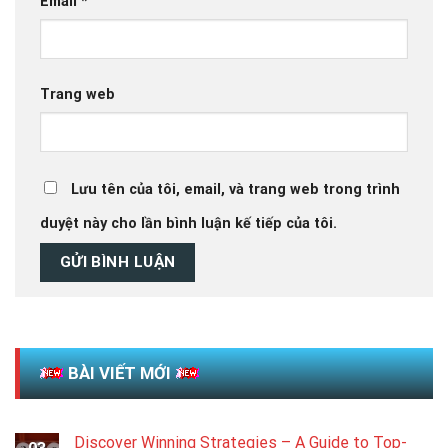
Email
*
Trang web
Lưu tên của tôi, email, và trang web trong trình
duyệt này cho lần bình luận kế tiếp của tôi.
BÀI VIẾT MỚI
Discover Winning Strategies – A Guide to Top-