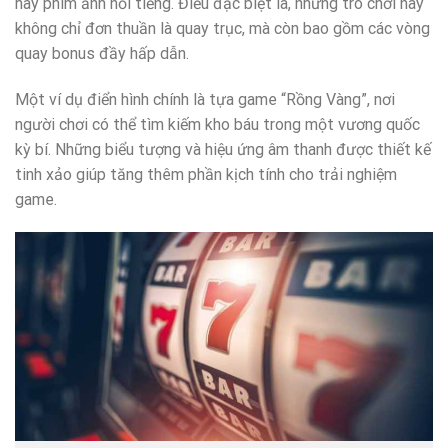
hay phim ảnh nổi tiếng. Điều đặc biệt là, những trò chơi này
không chỉ đơn thuần là quay trục, mà còn bao gồm các vòng
quay bonus đầy hấp dẫn.
Một ví dụ điển hình chính là tựa game “Rồng Vàng”, nơi
người chơi có thể tìm kiếm kho báu trong một vương quốc
kỳ bí. Những biểu tượng và hiệu ứng âm thanh được thiết kế
tinh xảo giúp tăng thêm phần kịch tính cho trải nghiệm
game.