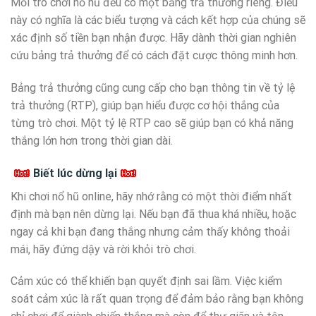
Mỗi trò chơi nổ hũ đều có một bảng trả thưởng riêng. Điều
này có nghĩa là các biểu tượng và cách kết hợp của chúng sẽ
xác định số tiền bạn nhận được. Hãy dành thời gian nghiên
cứu bảng trả thưởng để có cách đặt cược thông minh hơn.
Bảng trả thưởng cũng cung cấp cho bạn thông tin về tỷ lệ
trả thưởng (RTP), giúp bạn hiểu được cơ hội thắng của
từng trò chơi. Một tỷ lệ RTP cao sẽ giúp bạn có khả năng
thắng lớn hơn trong thời gian dài.
Biết lúc dừng lại
Khi chơi nổ hũ online, hãy nhớ rằng có một thời điểm nhất
định mà bạn nên dừng lại. Nếu bạn đã thua khá nhiều, hoặc
ngay cả khi bạn đang thắng nhưng cảm thấy không thoải
mái, hãy đứng dậy và rời khỏi trò chơi.
Cảm xúc có thể khiến bạn quyết định sai lầm. Việc kiểm
soát cảm xúc là rất quan trọng để đảm bảo rằng bạn không