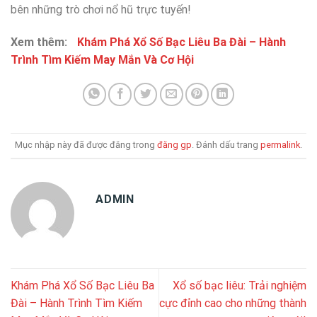
bên những trò chơi nổ hũ trực tuyến!
Xem thêm:
Khám Phá Xổ Số Bạc Liêu Ba Đài – Hành
Trình Tìm Kiếm May Mắn Và Cơ Hội
Mục nhập này đã được đăng trong
đăng gp
. Đánh dấu trang
permalink
.
ADMIN
Khám Phá Xổ Số Bạc Liêu Ba
Xổ số bạc liêu: Trải nghiệm
Đài – Hành Trình Tìm Kiếm
cực đỉnh cao cho những thành