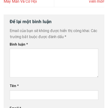
May Mắn Và Cơ Hội
viên mới!
Để lại một bình luận
Email của bạn sẽ không được hiển thị công khai.
Các
trường bắt buộc được đánh dấu
*
Bình luận
*
Tên
*