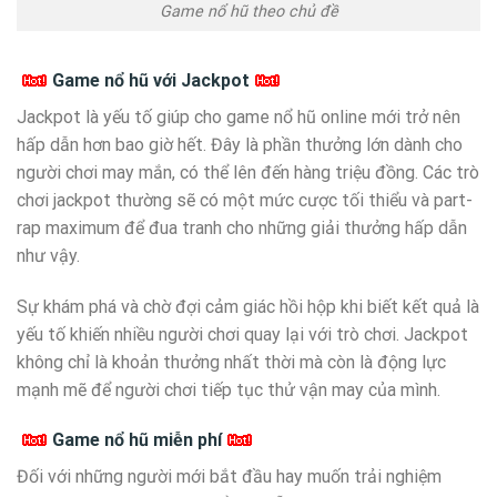
Game nổ hũ theo chủ đề
Game nổ hũ với Jackpot
Jackpot là yếu tố giúp cho game nổ hũ online mới trở nên
hấp dẫn hơn bao giờ hết. Đây là phần thưởng lớn dành cho
người chơi may mắn, có thể lên đến hàng triệu đồng. Các trò
chơi jackpot thường sẽ có một mức cược tối thiểu và part-
rap maximum để đua tranh cho những giải thưởng hấp dẫn
như vậy.
Sự khám phá và chờ đợi cảm giác hồi hộp khi biết kết quả là
yếu tố khiến nhiều người chơi quay lại với trò chơi. Jackpot
không chỉ là khoản thưởng nhất thời mà còn là động lực
mạnh mẽ để người chơi tiếp tục thử vận may của mình.
Game nổ hũ miễn phí
Đối với những người mới bắt đầu hay muốn trải nghiệm